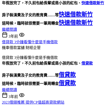
年假放完了，不久前包給長輩或是小孩的紅包、
快速借款新竹
快速借款新竹
房子裝潢費及子女的教育費……等
快速借款新竹
這時候，臨時就很需要一筆周轉金
繼續閱讀
3年前
借貸款 3分鐘看懂什麼是手機借款
機車借款當舖
財經企管
借貸款 3分鐘看懂什麼是手機借款
年假放完了，不久前包給長輩或是小孩的紅包、
借貸款
借貸款
房子裝潢費及子女的教育費……等
借貸款
這時候，臨時就很需要一筆周轉金
繼續閱讀
3年前
2023借錢推薦 提供CP值超高貸款網站